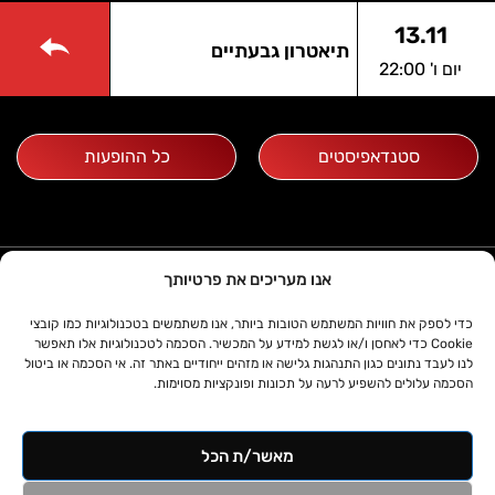
13.11
תיאטרון גבעתיים
יום ו' 22:00
סטנדאפיסטים
כל ההופעות
03-5607075
אנו מעריכים את פרטיותך
א'-ה' שעות 10:00- 15:30
zoa קומדי בר
כדי לספק את חוויות המשתמש הטובות ביותר, אנו משתמשים בטכנולוגיות כמו קובצי
דניאל פריש 1, תל אביב
Cookie כדי לאחסן ו/או לגשת למידע על המכשיר. הסכמה לטכנולוגיות אלו תאפשר
מידע
תפריט
לנו לעבד נתונים כגון התנהגות גלישה או מזהים ייחודיים באתר זה. אי הסכמה או ביטול
ד. פרידמן הפקות
לוח הופעות
הסכמה עלולים להשפיע לרעה על תכונות ופונקציות מסוימות.
© כל הזכויות שמורות לד.פרידמן הפקות
אודות
סטנדאפיסטים
בע”מ
תקנון ותנאי
הופעות פרטיות
בנייה וקידום
ממדיה דיגיטל
© 2024
מאשר/ת הכל
שימוש
בית ספר לסטנד
מדיניות פרטיות
|
הצהרת נגישות
מדיניות פרטיות
אפ