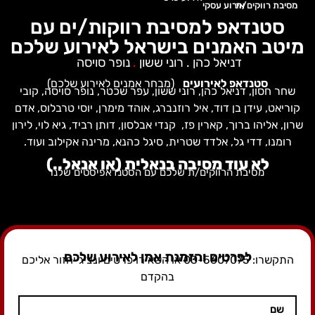
מסיבת רווקים/ת
אירוע עסקי
סטנדאפ למסיבת רווקות/ים עם
מיטב האמנים בישראל לאירוע שלכם
דניאל כהן . רוני ששון
.
נופר סויסה
סטנדאפ לאירועים
(מבחר אמנים לאירוע שלכם)
שחר חסון, דניאל כהן, רוני ששון, עפר שכטר, נופר סויסה, קובי
קוריאט, עידן בן דוד, איל רוזנברג, אוהד מימרן, יוסי טרבלוס, אדם
שרון, אליהו ברוך, קארין פז, קנדי אבלסון, דותן רביד, גיא לוי, לירון
רומנו, דדי גל, אלדד שטרית, סיגל כהנא, מרינה אקילוב ועוד.
לא עוד מסיבה בנאלית (או אנאל..)
מסיבת הרווקים/ת שלכם עם הסטנדאפיסטים שלנו
לפרטים והזמנת אמן לאירוע שלכם
התקשרו:
3-5607075
0
או השאירו פרטים ונציג יחזור אליכם
בהקדם