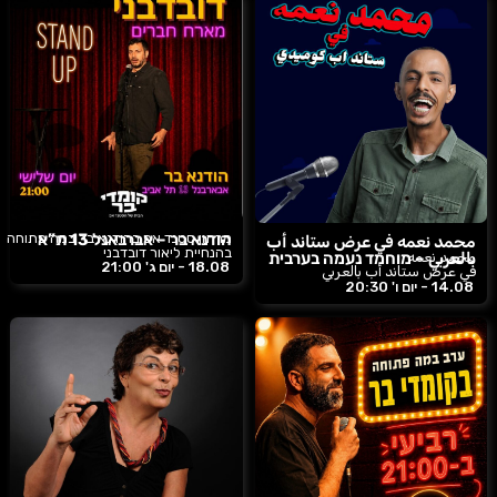
הודנא בר – אברבאנל 13 ת”א
מרתון סטנד אפ בהודנא בר במה פתוחה
محمد نعمه في عرض ستاند أب
בהנחיית ליאור דובדבני
محمد نعمه
بالعربي – מוחמד נעמה בערבית
18.08 -
יום ג'
21:00
في عرض ستاند أب بالعربي
14.08 -
יום ו'
20:30