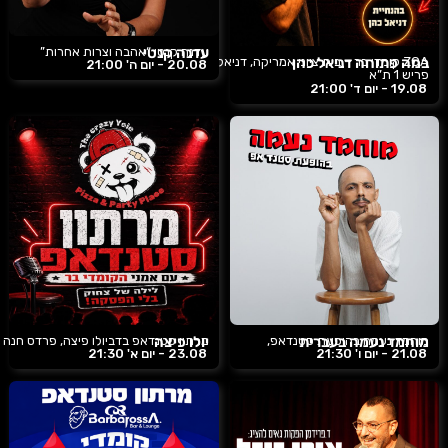
עדנה קנטי
עדנה קנטי “אהבה וצרות אחרות”
במה פתוחה דניאל כהן
ZOA קומדי בר – בית ציוני אמריקה, דניאל
20.08 -
יום ה'
21:00
פריש 1 ת”א
19.08 -
יום ד'
21:00
יולו פיצה
מרתון סטנדאפ בדביולו פיצה, פרדס חנה
מוחמד נעמה בעברית
מוחמד נעמה בהופעת סטנדאפ,
23.08 -
יום א'
21:30
21.08 -
יום ו'
21:30