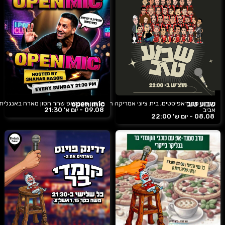
שבוע טוב
מרתון סטנדאפיסטים, בית ציוני אמריקה תל
open mic
מרתון סטנדאפ שחר חסון מארח באנגלית
אביב
09.08 -
יום א'
21:30
08.08 -
יום ש'
22:00