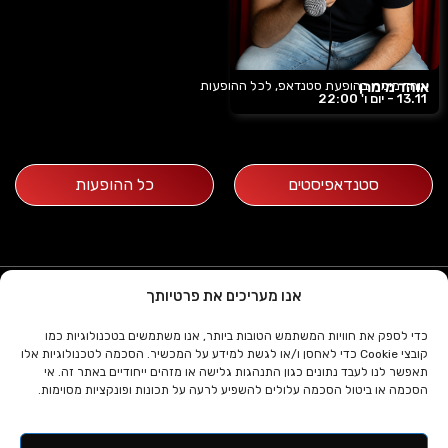
אוהד מימרן
אוהד מימרן בהופעת סטנדאפ, לכל ההופעות
13.11 -
יום ו'
22:00
סטנדאפיסטים
כל ההופעות
03-5607075
אנו מעריכים את פרטיותך
א'-ה' שעות 10:00- 15:30
zoa קומדי בר
כדי לספק את חוויות המשתמש הטובות ביותר, אנו משתמשים בטכנולוגיות כמו
דניאל פריש 1, תל אביב
קובצי Cookie כדי לאחסן ו/או לגשת למידע על המכשיר. הסכמה לטכנולוגיות אלו
מידע
תפריט
תאפשר לנו לעבד נתונים כגון התנהגות גלישה או מזהים ייחודיים באתר זה. אי
הסכמה או ביטול הסכמה עלולים להשפיע לרעה על תכונות ופונקציות מסוימות.
ד. פרידמן הפקות
לוח הופעות
© כל הזכויות שמורות לד.פרידמן
אודות
סטנדאפיסטים
הפקות בע”מ
תקנון ותנאי
הופעות פרטיות
בנייה וקידום
ממדיה דיגיטל
© 2024