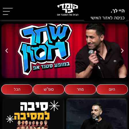
היי לך,
כניסה לאזור האישי
היום
מחר
סופ"ש
הכל