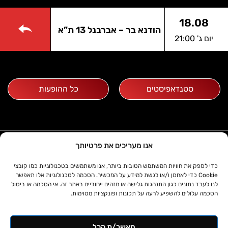
18.08
הודנא בר – אברבנל 13 ת”א
יום ג' 21:00
סטנדאפיסטים
כל ההופעות
03-5607075
אנו מעריכים את פרטיותך
א'-ה' שעות 10:00- 15:30
zoa קומדי בר
כדי לספק את חוויות המשתמש הטובות ביותר, אנו משתמשים בטכנולוגיות כמו קובצי
דניאל פריש 1, תל אביב
Cookie כדי לאחסן ו/או לגשת למידע על המכשיר. הסכמה לטכנולוגיות אלו תאפשר
מידע
תפריט
לנו לעבד נתונים כגון התנהגות גלישה או מזהים ייחודיים באתר זה. אי הסכמה או ביטול
הסכמה עלולים להשפיע לרעה על תכונות ופונקציות מסוימות.
ד. פרידמן הפקות
לוח הופעות
© כל הזכויות שמורות לד.פרידמן הפקות
אודות
סטנדאפיסטים
בע”מ
תקנון ותנאי
הופעות פרטיות
בנייה וקידום
ממדיה דיגיטל
© 2024
מאשר/ת הכל