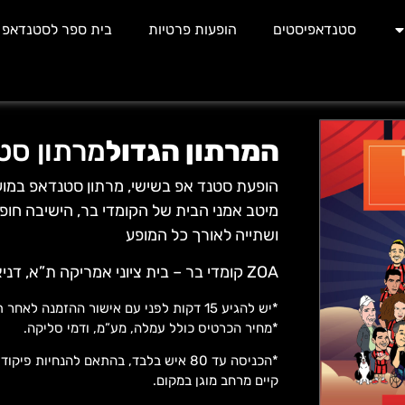
סטנדאפיסטים
הופעות פרטיות
בית ספר לסטנדאפ
המרתון הגדול
מרתון סט
הופעת סטנד אפ בשישי
, מרתון סטנדאפ במוע
מיטב אמני הבית של הקומדי בר,
הישיבה חופש
ושתייה לאורך כל המופע
ZOA קומדי בר
– בית ציוני אמריקה ת”א, דניאל פריש 1 פינת אבן 
*יש להגיע 15 דקות לפני עם אישור ההזמנה לאחר תחילת המופע לא ישמרו מקומותיכם.
*מחיר הכרטיס כולל עמלה, מע”מ, ודמי סליקה.
*הכניסה עד 80 איש בלבד, בהתאם להנחיות פיקוד העורף.
קיים מרחב מוגן במקום.