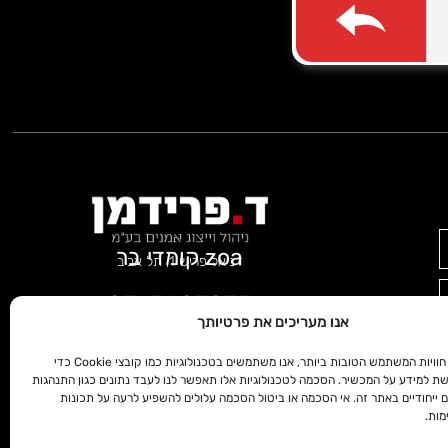
zoa קומדי בר
דניאל פריש 1, תל אביב
03-5607075
א'-ה' שעות 10:00- 15:30
אנו מעריכים את פרטיותך
כדי לספק את חוויות המשתמש הטובות ביותר, אנו משתמשים בטכנולוגיות כמו קובצי Cookie כדי
© כל הזכויות שמורות לד.פרידמן הפקות בע”מ
שת למידע על המכשיר. הסכמה לטכנולוגיות אלו תאפשר לנו לעבד נתונים כגון התנהגות
בנייה וקידום
ממדיה דיגיטל
© 2024
ם ייחודיים באתר זה. אי הסכמה או ביטול הסכמה עלולים להשפיע לרעה על תכונות
מות.
מדיניות פרטיות
|
הצהרת נגישות