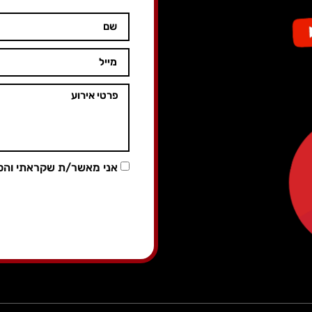
אני מאשר/ת שקראתי והס