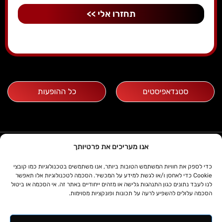
תחזרו אלי >>
סטנדאפיסטים
כל ההופעות
03-5607075
אנו מעריכים את פרטיותך
א'-ה' שעות 10:00- 15:30
zoa קומדי בר
כדי לספק את חוויות המשתמש הטובות ביותר, אנו משתמשים בטכנולוגיות כמו קובצי
דניאל פריש 1, תל אביב
Cookie כדי לאחסן ו/או לגשת למידע על המכשיר. הסכמה לטכנולוגיות אלו תאפשר
מידע
תפריט
לנו לעבד נתונים כגון התנהגות גלישה או מזהים ייחודיים באתר זה. אי הסכמה או ביטול
הסכמה עלולים להשפיע לרעה על תכונות ופונקציות מסוימות.
ד. פרידמן הפקות
לוח הופעות
© כל הזכויות שמורות לד.פרידמן הפקות
אודות
סטנדאפיסטים
בע”מ
תקנון ותנאי
הופעות פרטיות
בנייה וקידום
ממדיה דיגיטל
© 2024