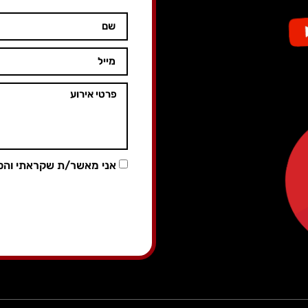
אני מאשר/ת שקראתי והס